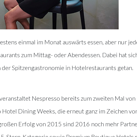
estens einmal im Monat auswärts essen, aber nur jed
taurants zum Mittag- oder Abendessen. Dabei hat sich
in der Spitzengastronomie in Hotelrestaurants getan.
 veranstaltet Nespresso bereits zum zweiten Mal von
 Hotel Dining Weeks, die erneut ganz im Zeichen vo
großen Erfolg von 2015 sind 2016 noch mehr Partn
d 5-Stern-Kategorie sowie Premium Boutique Hotels 