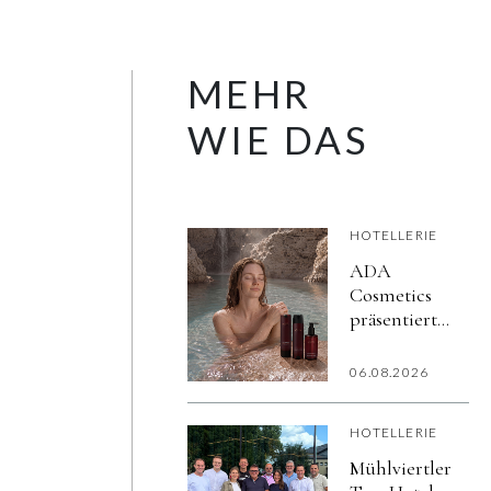
MEHR
WIE DAS
HOTELLERIE
ADA
Cosmetics
präsentiert
iSPA:
Hautpflege
06.08.2026
in Spa-
Qualität für
HOTELLERIE
das
Hotelbad,
Mühlviertler
entwickelt