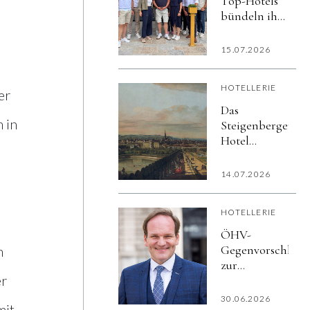
Top-Hotels
mit aktiv
bündeln ihre
mineralisiertem
Kräfte
Wasser
15.07.2026
HOTELLERIE
er
Das
 in
Steigenberger
Hotel
Herrenhof
Wien und
14.07.2026
das
Kunsthistorische
HOTELLERIE
Museum
präsentieren
ÖHV-
exklusives
Gegenvorschlag
n
Kultur-
zur
Package zur
er
Ortstaxen-
Ausstellung
Erhöhung:
30.06.2026
»Canaletto &
mit