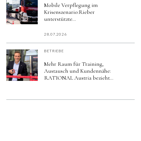
Mobile Verpflegung im
Krisenszenario:Rieber
unterstützte
Katastrophenschutzübung
imurbanharbor Ludwigsburg
28.07.2026
BETRIEBE
Mehr Raum für Training,
Austausch und Kundennähe:
RATIONAL Austria bezieht
neuen Standort in Salzburg.