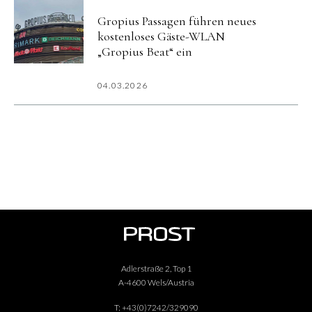
Gropius Passagen führen neues
kostenloses Gäste-WLAN
„Gropius Beat“ ein
04.03.2026
Adlerstraße 2, Top 1
A-4600 Wels/Austria
T:
+43(0)7242/329090