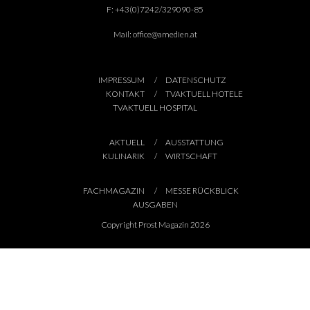
F:
+43(0)7242/329090-85
Mail:
office@amedien.at
IMPRESSUM
DATENSCHUTZ
KONTAKT
TVAKTUELL HOTELE
TVAKTUELL HOSPITAL
AKTUELL
AUSSTATTUNG
KULINARIK
WIRTSCHAFT
FACHMAGAZIN
MESSE RÜCKBLICK
AUSGABEN
Copyright Prost Magazin 2026