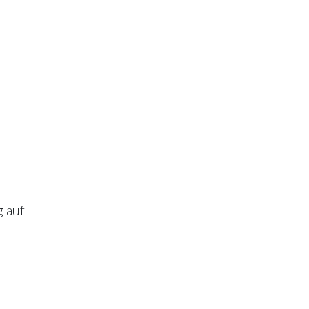
„Gropius
Beat“ ein
g auf