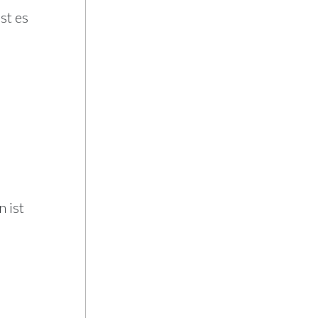
st es
 ist