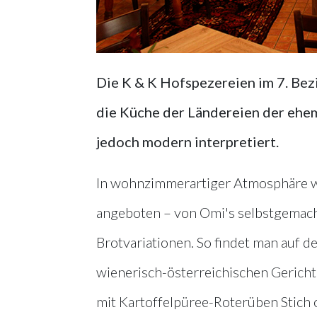
Die K & K Hofspezereien im 7. Bezi
die Küche der Ländereien der ehe
jedoch modern interpretiert.
In wohnzimmerartiger Atmosphäre we
angeboten – von Omi's selbstgemach
Brotvariationen. So findet man auf d
wienerisch-österreichischen Gerich
mit Kartoffelpüree-Roterüben Stich o