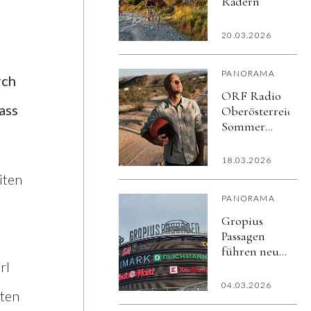
Rädern
20.03.2026
PANORAMA
rch
ORF Radio
ass
Oberösterreich-
Sommer
Open Air
18.03.2026
iten
PANORAMA
Gropius
Passagen
führen neues
rl
kostenloses
Gäste-
04.03.2026
äten
WLAN