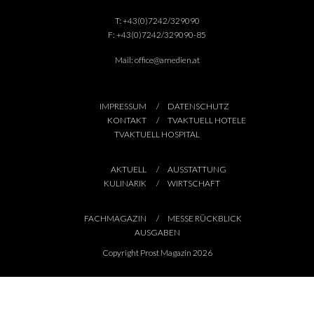
T:
+43(0)7242/329090
F:
+43(0)7242/329090-85
Mail:
office@amedien.at
IMPRESSUM
DATENSCHUTZ
KONTAKT
TVAKTUELL HOTELE
TVAKTUELL HOSPITAL
AKTUELL
AUSSTATTUNG
KULINARIK
WIRTSCHAFT
FACHMAGAZIN
MESSE RÜCKBLICK
AUSGABEN
Copyright Prost Magazin 2026