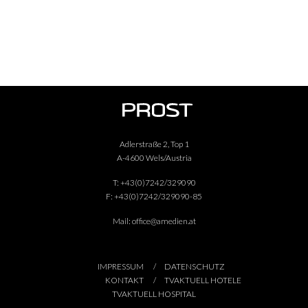
Adlerstraße 2, Top 1
A-4600 Wels/Austria
T:
+43(0)7242/329090
F:
+43(0)7242/329090-85
Mail:
office@amedien.at
IMPRESSUM
DATENSCHUTZ
KONTAKT
TVAKTUELL HOTELE
TVAKTUELL HOSPITAL