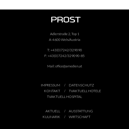
Adlerstraße 2, Top 1
A-4600 Wels/Austria
T:
+43(0)7242/329090
F:
+43(0)7242/329090-85
Mail:
office@amedien.at
IMPRESSUM
DATENSCHUTZ
KONTAKT
TVAKTUELL HOTELE
TVAKTUELL HOSPITAL
AKTUELL
AUSSTATTUNG
KULINARIK
WIRTSCHAFT