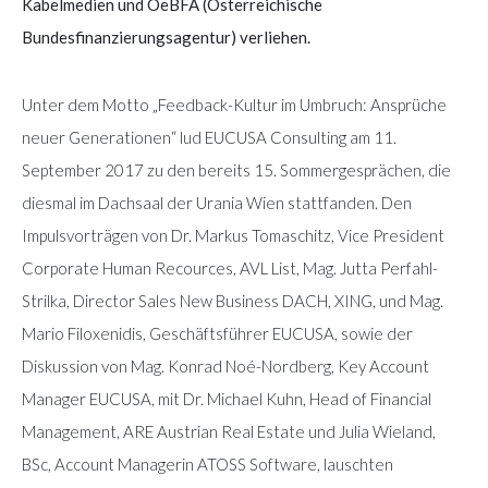
Kabelmedien und OeBFA (Österreichische
Bundesfinanzierungsagentur) verliehen.
Unter dem Motto „Feedback-Kultur im Umbruch: Ansprüche
neuer Generationen“ lud EUCUSA Consulting am 11.
September 2017 zu den bereits 15. Sommergesprächen, die
diesmal im Dachsaal der Urania Wien stattfanden. Den
Impulsvorträgen von Dr. Markus Tomaschitz, Vice President
Corporate Human Recources, AVL List, Mag. Jutta Perfahl-
Strilka, Director Sales New Business DACH, XING, und Mag.
Mario Filoxenidis, Geschäftsführer EUCUSA, sowie der
Diskussion von Mag. Konrad Noé-Nordberg, Key Account
Manager EUCUSA, mit Dr. Michael Kuhn, Head of Financial
Management, ARE Austrian Real Estate und Julia Wieland,
BSc, Account Managerin ATOSS Software, lauschten