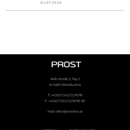
01.07.2026
Adlerstraße 2, Top 1
A-4600 Wels/Austria
T:
+43(0)7242/329090
F:
+43(0)7242/329090-85
Mail:
office@amedien.at