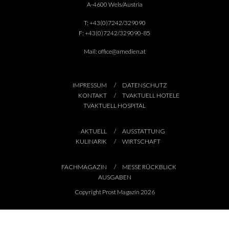
A-4600 Wels/Austria
T:
+43(0)7242/329090
F:
+43(0)7242/329090-85
Mail:
office@amedien.at
IMPRESSUM
DATENSCHUTZ
KONTAKT
TVAKTUELL HOTELE
TVAKTUELL HOSPITAL
AKTUELL
AUSSTATTUNG
KULINARIK
WIRTSCHAFT
FACHMAGAZIN
MESSE RÜCKBLICK
AUSGABEN
Copyright Prost Magazin 2026