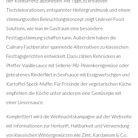
der Konkurrenz abzuheben. Mit Tipps zu kreativen
Tischdekorationen, entspannter Hintergrundmusik und einem
stimmungsvollen Beleuchtungskonzept zeigt Unilever Food
Solutions, wie man im Gastraum eine besondere
Festtagsstimmung schaffen kann. Außerdem haben die
Culinary Fachberater spannende Alternativen zu klassischen
Festtagsgerichten entwickelt. Dazu zählen Rehrücken an
Pfeffer-Vanillesauce mit Sellerie-Pilz-Pinienkerngemüse oder
gebratenes Rinderfilet in Senfsauce mit Essigzwetschgen und
Kartoffel-Speck-Muffin. Für Freunde der vegetarischen Küche
empfehlen die Köche unter anderem eine Gemüsepie mit
einer Linsensauce.
Komplettiert wird die Weihnachtskampagne auf der Webseite
mit Informationen zur Herkunft, Haltbarkeit und Verwendung
von klassischen Wintergewürzen wie Zimt, Kardamom & Co.