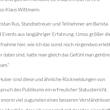
 so Klaus Wittmann.
Tristan Rus, Standbetreuer und Teilnehmer am Barista-
 Events aus langjähriger Erfahrung. Umso größer di
fnahme hier, wie ich das sonst noch nirgendwo erleb
r dabei sind, hatte man gleich das Gefühl man gehöre
eam.“
 Huber sind diese und ähnliche Rückmeldungen von
pruch des Publikums ein erfreulicher Statusbericht.
en enorm viel zugunsten eines besseren Verständnisse
s ist schön, dass ich seinerzeit mit der Idee einer Kaf