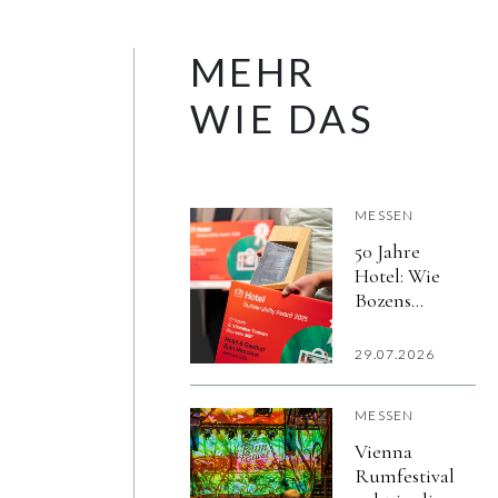
MEHR
WIE DAS
MESSEN
50 Jahre
Hotel: Wie
Bozens
Leitmesse
den Wandel
29.07.2026
der
Gastlichkeit
MESSEN
begleitet
Vienna
Rumfestival