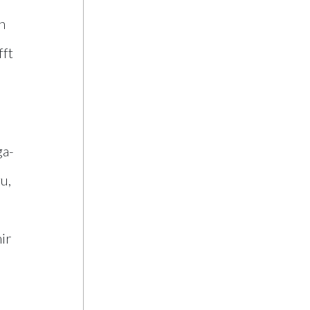
h
fft
ga-
u,
ir