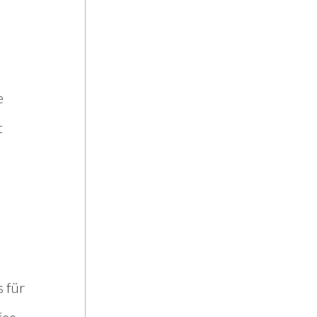
e
t
s für
fee-