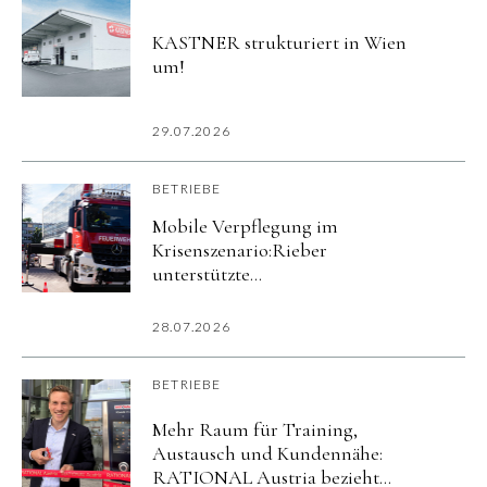
KASTNER strukturiert in Wien
um!
29.07.2026
BETRIEBE
Mobile Verpflegung im
Krisenszenario:Rieber
unterstützte
Katastrophenschutzübung
imurbanharbor Ludwigsburg
28.07.2026
BETRIEBE
Mehr Raum für Training,
Austausch und Kundennähe:
RATIONAL Austria bezieht