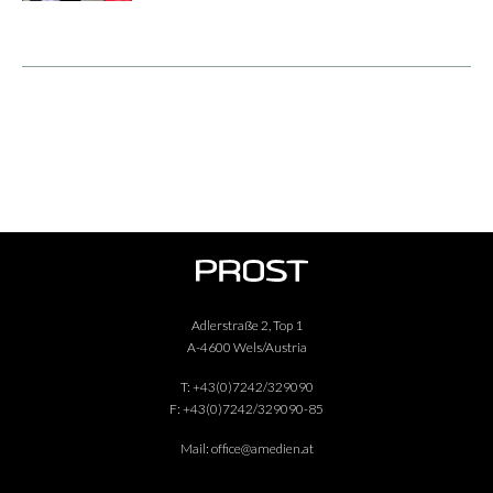
neuen Standort in Salzburg.
Adlerstraße 2, Top 1
A-4600 Wels/Austria
T:
+43(0)7242/329090
F:
+43(0)7242/329090-85
Mail:
office@amedien.at