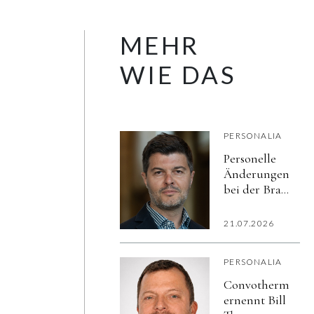
MEHR
WIE DAS
PERSONALIA
Personelle
Änderungen
bei der Brau
Union
Österreich:
21.07.2026
Dragan
Lupšić
PERSONALIA
übernimmt
Leitung von
Convotherm
Corporate
ernennt Bill
Affairs