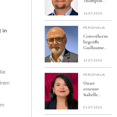
Thompon
zum General
Manager von
16.07.2026
Convotherm
US
PERSONALIA
 in
Convotherm
begrüßt
Guillaume
Souron als
Sales
14.07.2026
Director
Finance
ie.
PERSONALIA
einen
Unzer
ernennt
Isabelle
Bénard zur
en
Chief
01.07.2026
Product &