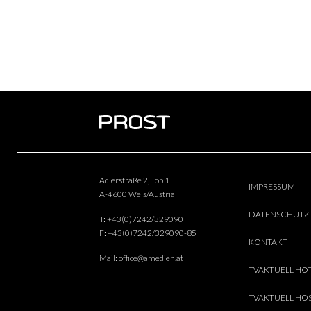
Adlerstraße 2, Top 1
IMPRESSUM
A-4600 Wels/Austria
DATENSCHUTZ
T:
+43(0)7242/329090
F:
+43(0)7242/329090-85
KONTAKT
Mail:
office@amedien.at
TVAKTUELL HO
TVAKTUELL HOS