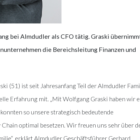
ang bei Almdudler als CFO tätig. Graski übernimmt
ienunternehmen die Bereichsleitung Finanzen und
 (51) ist seit Jahresanfang Teil der Almdudler Famil
elle Erfahrung mit. „Mit Wolfgang Graski haben wir 
d konnten so unsere strategisch bedeutende
 Chain optimal besetzen. Wir freuen uns sehr über d
lie“, erklärt Almdudler Geschäftsführer Gerhard