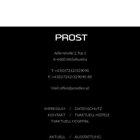
Adlerstraße 2, Top 1
A-4600 Wels/Austria
T:
+43(0)7242/329090
F:
+43(0)7242/329090-85
Mail:
office@amedien.at
IMPRESSUM
DATENSCHUTZ
KONTAKT
TVAKTUELL HOTELE
TVAKTUELL HOSPITAL
AKTUELL
AUSSTATTUNG