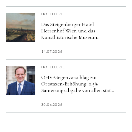
HOTELLERIE
Das Steigenberger Hotel
Herrenhof Wien und das
Kunsthistorische Museum
präsentieren exklusives Kultur-
Package zur Ausstellung
14.07.2026
»Canaletto & Bellotto«
HOTELLERIE
ÖHV-Gegenvorschlag zur
Ortstaxen-Erhöhung: 0,5%
Sanierungsabgabe von allen statt
5% nur von Hotels
30.06.2026