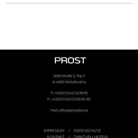
Adlerstraße 2, Top 1
A-4600 Wels/Austria
T:
+43(0)7242/329090
F:
+43(0)7242/329090-85
Mail:
office@amedien.at
IMPRESSUM
DATENSCHUTZ
KONTAKT
TVAKTUELL HOTELE