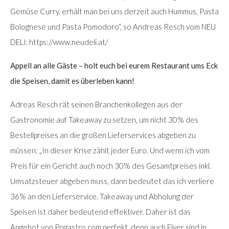
Gemüse Curry, erhält man bei uns derzeit auch Hummus, Pasta
Bolognese und Pasta Pomodoro“, so Andreas Resch vom NEU
DELI. https://www.neudeli.at/
Appell an alle Gäste – holt euch bei eurem Restaurant ums Eck
die Speisen, damit es überleben kann!
Adreas Resch rät seinen Branchenkollegen aus der
Gastronomie auf Takeaway zu setzen, um nicht 30% des
Bestellpreises an die großen Lieferservices abgeben zu
müssen: „In dieser Krise zählt jeder Euro. Und wenn ich vom
Preis für ein Gericht auch noch 30% des Gesamtpreises inkl.
Umsatzsteuer abgeben muss, dann bedeutet das ich verliere
36% an den Lieferservice. Takeaway und Abholung der
Speisen ist daher bedeutend effektiver. Daher ist das
Angebot von Pogastro.com perfekt, denn auch Flyer sind in