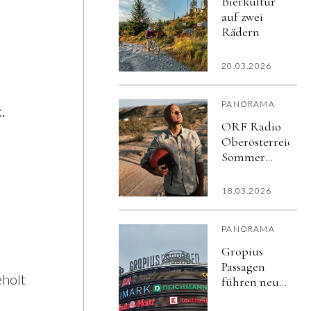
Bierkultur
auf zwei
Rädern
20.03.2026
PANORAMA
.
ORF Radio
Oberösterreich-
Sommer
Open Air
18.03.2026
PANORAMA
Gropius
Passagen
eholt
führen neues
kostenloses