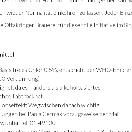
ich wieder Normalität einkehren zu lassen. Jeder Einz
e Ottakringer Brauerei für diese tolle Initiative im Si
mittel
 Basis freies Chlor 0,5%, entspricht der WHO-Empfe
:10 Verdünnung)
gnet, da es – anders als alkoholbasiertes
chnell abtrocknet.
ektionseffekt; Wegwischen danach wichtig.
tellungen bei Paola Cermak vorzugsweise per Mail
w. unter Tel. 01 49100
abzuholen von Montag bis Freitag: 9 – 18 Uhr, Sams