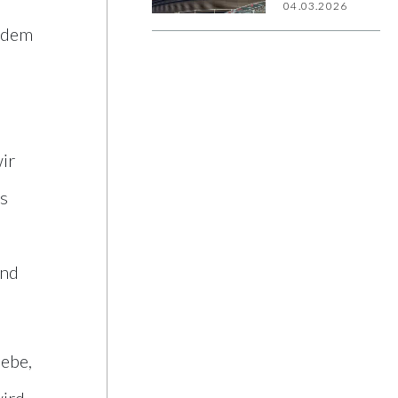
Gäste-
04.03.2026
WLAN
p dem
„Gropius
Beat“ ein
ir
ns
und
iebe,
wird