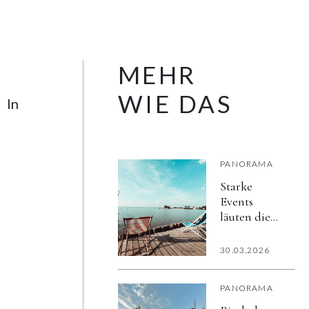
MEHR
WIE DAS
In
PANORAMA
Starke
Events
läuten die
burgenländische
Sommersaison
30.03.2026
ein
PANORAMA