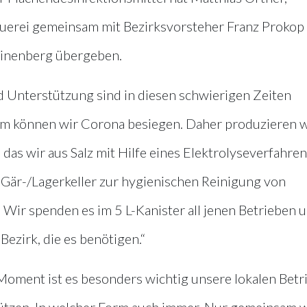
rauerei gemeinsam mit Bezirksvorsteher Franz Proko
inenberg übergeben.
Unterstützung sind in diesen schwierigen Zeiten
am können wir Corona besiegen. Daher produzieren w
das wir aus Salz mit Hilfe eines Elektrolyseverfahre
 Gär-/Lagerkeller zur hygienischen Reinigung von
 Wir spenden es im 5 L-Kanister all jenen Betrieben 
Bezirk, die es benötigen.“
Moment ist es besonders wichtig unsere lokalen Betr
̈tzen. In welcher Form auch immer. Nur gemeinsam 