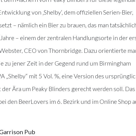
wicklung von ‚Shelby‘, dem offiziellen Serien-Bier,
etzt – nämlich ein Bier zu brauen, das man tatsächlich
ahre – einem der zentralen Handlungsorte in der er
n Webster, CEO von Thornbridge. Dazu orientierte ma
die zu jener Zeit in der Gegend rund um Birmingham
A „Shelby“ mit 5 Vol. %, eine Version des ursprüngli
st der Ära um Peaky Blinders gerecht werden soll. Das
 bei den BeerLovers im 6. Bezirk und im Online Shop a
 Garrison Pub