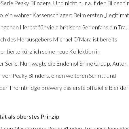
Serie Peaky Blinders. Und nicht nur auf den Bildsch
o. ein wahrer Kassenschlager: Beim ersten „Legitima
ngenen Herbst für viele britische Serienfans ein Tra
Buch des Herausgebers Michael O’Mara ist bereits
tierte kürzlich seine neue Kollektion in
 Serie. Nun wagte die Endemol Shine Group, Autor,
 von Peaky Blinders, einen weiteren Schritt und
er Thornbridge Brewery das erste offizielle Bier der
tät als oberstes Prinzip
mit den Machern von Peaky Blinders für diese legendä