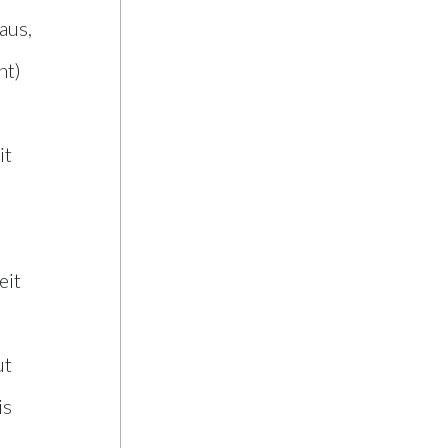
aus,
nt)
it
eit
ut
is