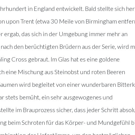
hrhundert in England entwickelt. Bald stellte sich her
ton upon Trent (etwa 30 Meile von Birmingham entfer
Bier ergab, das sich in der Umgebung immer mehr an
 nach den berüchtigten Brüdern aus der Serie, wird m
ng Cross gebraut. Im Glas hat es eine goldene
ich eine Mischung aus Steinobst und roten Beeren
Gaumen wird begleitet von einer wunderbaren Bitterk
ar stets bemüht, ein sehr ausgewogenes und
ellte im Brauprozess sicher, dass jeder Schritt absol
ng beim Schroten für das Körper- und Mundgefühl b
Kombination der Hefestämme, um den bestmöglichen