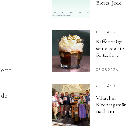
Bieres: Jeder
achte Bier-
Liter in der
Gastro wird
alkoholfrei
GETRÄNKE
Kaffee zeigt
seine coolste
Seite: So
vielfältig
schmeckt
ierte
03.08.2026
der Sommer
GETRÄNKE
i den
Villacher
Kirchtagsmärzen
nach nur
vier Tagen
ausgetrunken