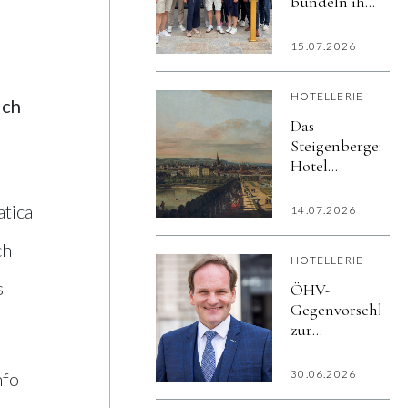
bündeln ihre
mineralisiertem
Kräfte
Wasser
15.07.2026
HOTELLERIE
ich
Das
Steigenberger
Hotel
Herrenhof
Wien und
atica
14.07.2026
das
Kunsthistorische
ch
HOTELLERIE
Museum
präsentieren
s
ÖHV-
exklusives
Gegenvorschlag
Kultur-
zur
Package zur
Ortstaxen-
Ausstellung
Erhöhung:
30.06.2026
nfo
»Canaletto &
0,5%
Bellotto«