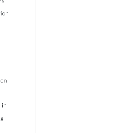
rs
gion
von
 in
ng