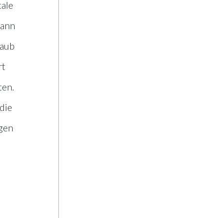
Sanierungsabgab
tale
von allen
statt 5% nur
kann
von Hotels
laub
rt
ten.
die
agen