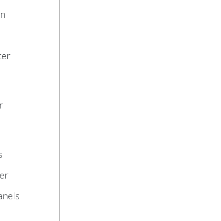
on
ter
r
s
er
anels