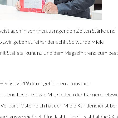
ist auch in sehr herausragenden Zeiten Stärke und
 „wir geben aufeinander acht“. So wurde Miele
mit Statista, kununu und dem Magazin trend zum bes
im Herbst 2019 durchgeführten anonymen
 trend Lesern sowie Mitgliedern der Karrierenetzw
Verband Österreich hat den Miele Kundendienst ber
rd ausgezeichnet. Und last but not least hat die ÖG