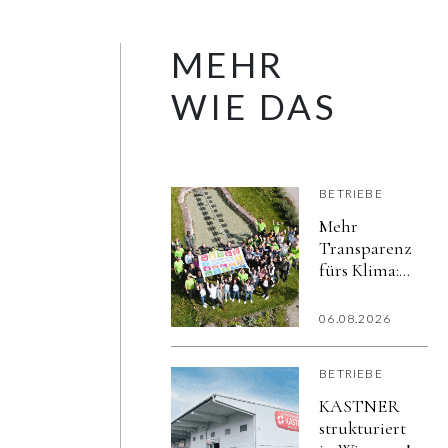
MEHR
WIE DAS
BETRIEBE
Mehr
Transparenz
fürs Klima:
hollu macht
Nachhaltigkeit
06.08.2026
sichtbar
BETRIEBE
KASTNER
strukturiert