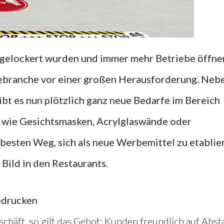
gelockert wurden und immer mehr Betriebe öffne
iebranche vor einer großen Herausforderung. Neb
bt es nun plötzlich ganz neue Bedarfe im Bereich
wie Gesichtsmasken, Acrylglaswände oder
 besten Weg, sich als neue Werbemittel zu etablie
Bild in den Restaurants.
edrucken
chäft, so gilt das Gebot: Kunden freundlich auf Abst