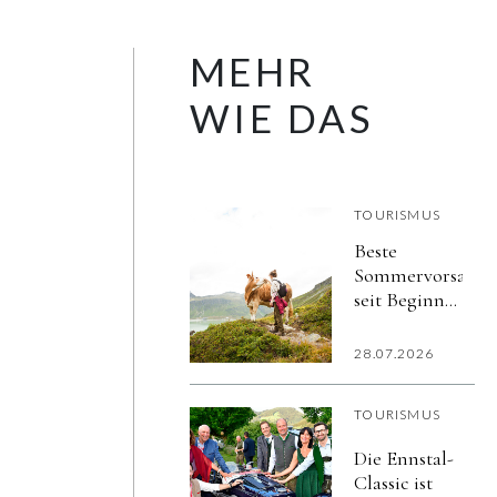
MEHR
WIE DAS
TOURISMUS
Beste
Sommervorsaiso
seit Beginn
der
elektronischen
28.07.2026
Aufzeichnungen
TOURISMUS
Die Ennstal-
Classic ist