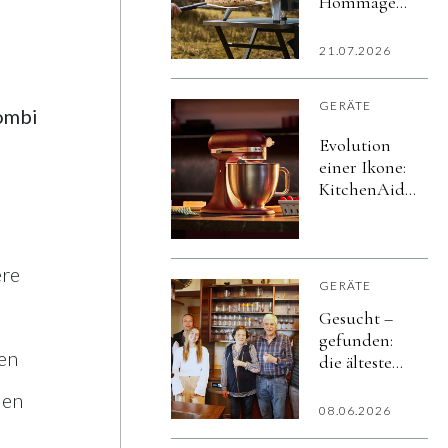
Hommage
an
Schottlands
21.07.2026
Natur
GERÄTE
Combi
Evolution
einer Ikone:
KitchenAid
präsentiert
die Artisan
Plus
ere
GERÄTE
Gesucht –
gefunden:
en
die älteste
Spülmaschine
den
Österreichs
08.06.2026
steht in