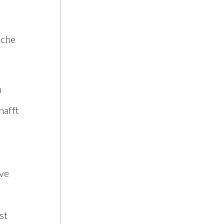
Niederösterreich
ache
n
hafft
ive
st