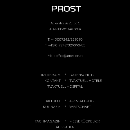
Adlerstraße 2, Top 1
A-4600 Wels/Austria
T:
+43(0)7242/329090
F:
+43(0)7242/329090-85
Mail:
office@amedien.at
IMPRESSUM
DATENSCHUTZ
KONTAKT
TVAKTUELL HOTELE
TVAKTUELL HOSPITAL
AKTUELL
AUSSTATTUNG
KULINARIK
WIRTSCHAFT
FACHMAGAZIN
MESSE RÜCKBLICK
AUSGABEN