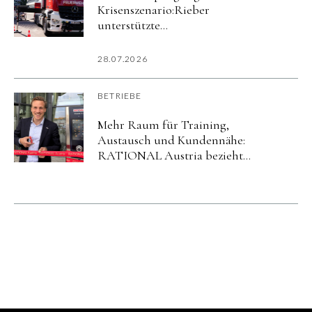
Krisenszenario:Rieber
unterstützte
Katastrophenschutzübung
imurbanharbor Ludwigsburg
28.07.2026
BETRIEBE
Mehr Raum für Training,
Austausch und Kundennähe:
RATIONAL Austria bezieht
neuen Standort in Salzburg.