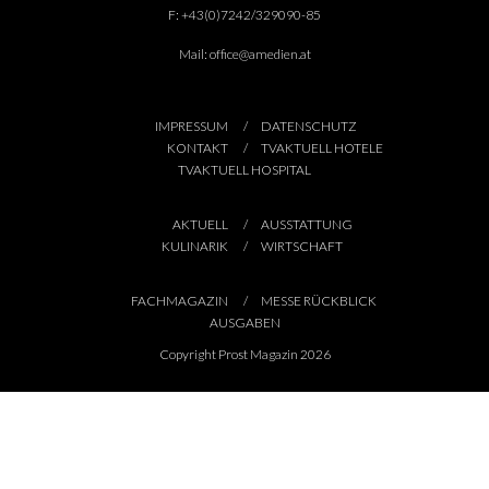
F:
+43(0)7242/329090-85
Mail:
office@amedien.at
IMPRESSUM
DATENSCHUTZ
KONTAKT
TVAKTUELL HOTELE
TVAKTUELL HOSPITAL
AKTUELL
AUSSTATTUNG
KULINARIK
WIRTSCHAFT
FACHMAGAZIN
MESSE RÜCKBLICK
AUSGABEN
Copyright Prost Magazin 2026