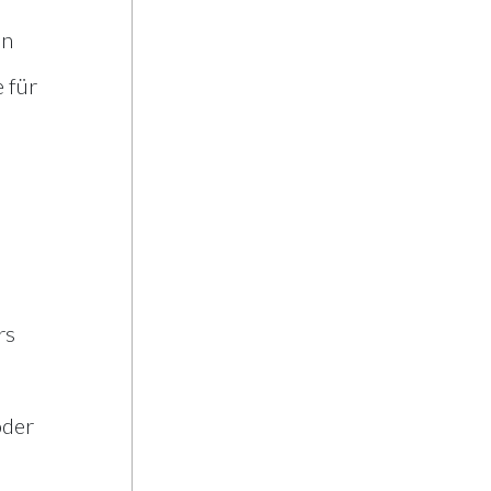
en
für
rs
oder