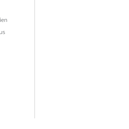
ien
aus