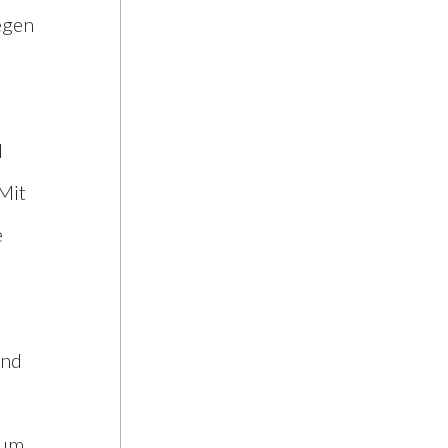
egen
d
Mit
e
and
kum