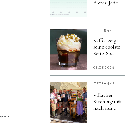
Bieres: Jeder
achte Bier-
Liter in der
Gastro wird
alkoholfrei
GETRÄNKE
Kaffee zeigt
seine coolste
Seite: So
vielfältig
schmeckt
03.08.2026
der Sommer
GETRÄNKE
Villacher
Kirchtagsmärzen
nach nur
vier Tagen
hmen
ausgetrunken