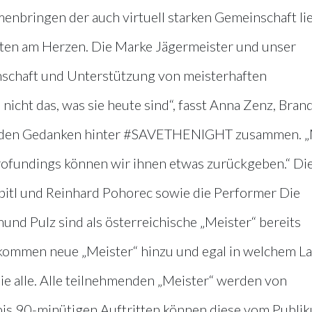
bringen der auch virtuell starken Gemeinschaft li
iten am Herzen. Die Marke Jägermeister und unser
chaft und Unterstützung von meisterhaften
nicht das, was sie heute sind“, fasst Anna Zenz, Bran
h den Gedanken hinter #SAVETHENIGHT zusammen. „
ofundings können wir ihnen etwas zurückgeben.“ Di
bitl und Reinhard Pohorec sowie die Performer Die
nd Pulz sind als österreichische „Meister“ bereits
 kommen neue „Meister“ hinzu und egal in welchem L
ie alle. Alle teilnehmenden „Meister“ werden von
bis 90-minütigen Auftritten können diese vom Publi