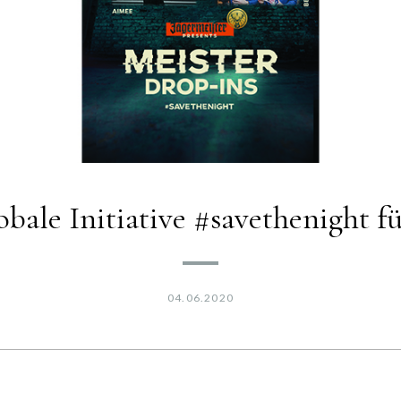
lobale Initiative #savethenight 
04.06.2020