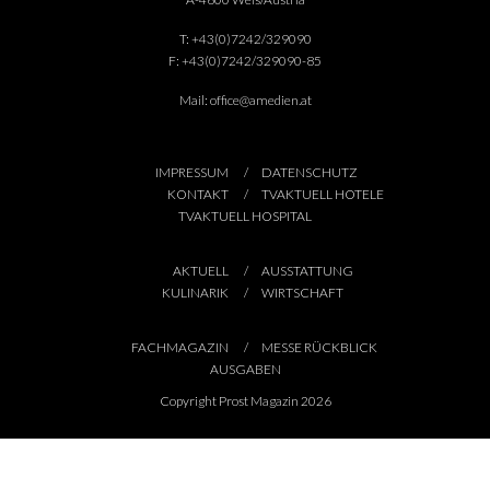
T:
+43(0)7242/329090
F:
+43(0)7242/329090-85
Mail:
office@amedien.at
IMPRESSUM
DATENSCHUTZ
KONTAKT
TVAKTUELL HOTELE
TVAKTUELL HOSPITAL
AKTUELL
AUSSTATTUNG
KULINARIK
WIRTSCHAFT
FACHMAGAZIN
MESSE RÜCKBLICK
AUSGABEN
Copyright Prost Magazin 2026