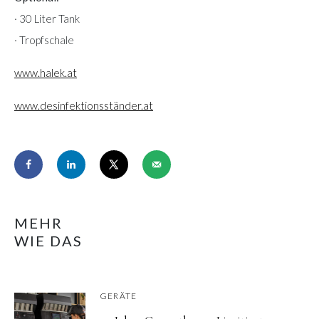
· 30 Liter Tank
· Tropfschale
www.halek.at
www.desinfektionsständer.at
MEHR
WIE DAS
GERÄTE