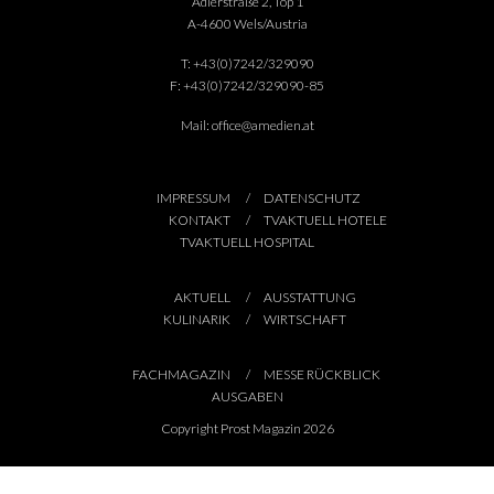
Adlerstraße 2, Top 1
A-4600 Wels/Austria
T:
+43(0)7242/329090
F:
+43(0)7242/329090-85
Mail:
office@amedien.at
IMPRESSUM
DATENSCHUTZ
KONTAKT
TVAKTUELL HOTELE
TVAKTUELL HOSPITAL
AKTUELL
AUSSTATTUNG
KULINARIK
WIRTSCHAFT
FACHMAGAZIN
MESSE RÜCKBLICK
AUSGABEN
Copyright Prost Magazin 2026