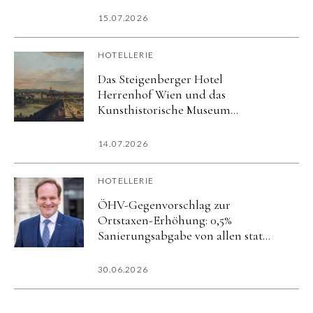
15.07.2026
HOTELLERIE
Das Steigenberger Hotel
Herrenhof Wien und das
Kunsthistorische Museum
präsentieren exklusives Kultur-
Package zur Ausstellung
14.07.2026
»Canaletto & Bellotto«
HOTELLERIE
ÖHV-Gegenvorschlag zur
Ortstaxen-Erhöhung: 0,5%
Sanierungsabgabe von allen statt
5% nur von Hotels
30.06.2026