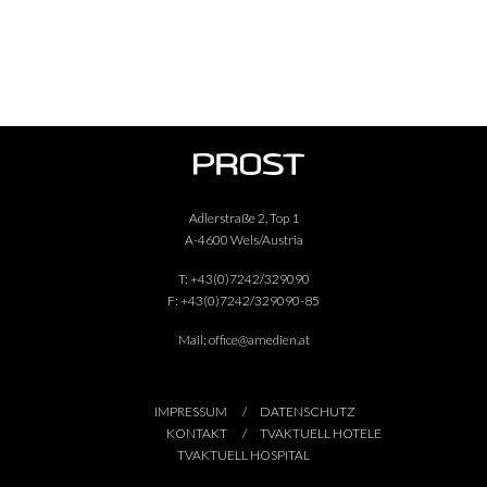
Adlerstraße 2, Top 1
A-4600 Wels/Austria
T:
+43(0)7242/329090
F:
+43(0)7242/329090-85
Mail:
office@amedien.at
IMPRESSUM
DATENSCHUTZ
KONTAKT
TVAKTUELL HOTELE
TVAKTUELL HOSPITAL