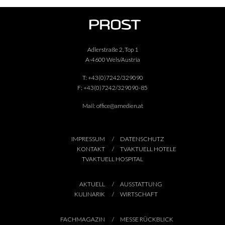
Adlerstraße 2, Top 1
A-4600 Wels/Austria
T:
+43(0)7242/329090
F:
+43(0)7242/329090-85
Mail:
office@amedien.at
IMPRESSUM
DATENSCHUTZ
KONTAKT
TVAKTUELL HOTELE
TVAKTUELL HOSPITAL
AKTUELL
AUSSTATTUNG
KULINARIK
WIRTSCHAFT
FACHMAGAZIN
MESSE RÜCKBLICK