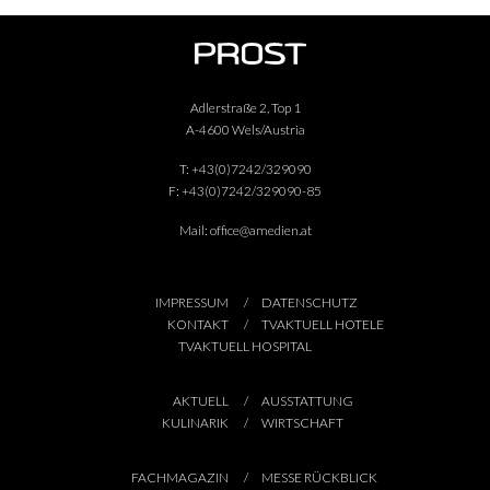
Adlerstraße 2, Top 1
A-4600 Wels/Austria
T:
+43(0)7242/329090
F:
+43(0)7242/329090-85
Mail:
office@amedien.at
IMPRESSUM
DATENSCHUTZ
KONTAKT
TVAKTUELL HOTELE
TVAKTUELL HOSPITAL
AKTUELL
AUSSTATTUNG
KULINARIK
WIRTSCHAFT
FACHMAGAZIN
MESSE RÜCKBLICK