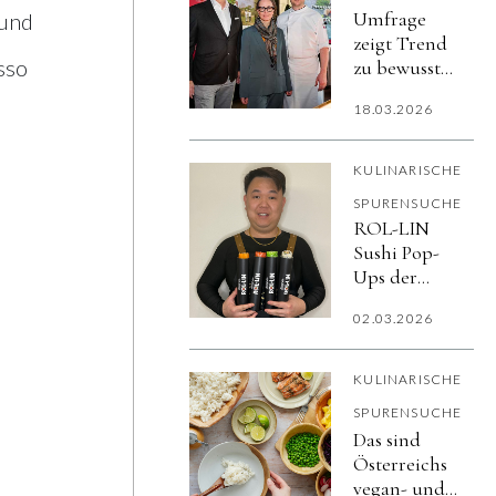
Umfrage
 und
zeigt Trend
asso
zu bewusster
Ernährung
18.03.2026
KULINARISCHE
SPURENSUCHE
ROL-LIN
Sushi Pop-
Ups der
Familie Lin
02.03.2026
starten in
Linz
KULINARISCHE
SPURENSUCHE
Das sind
Österreichs
vegan- und