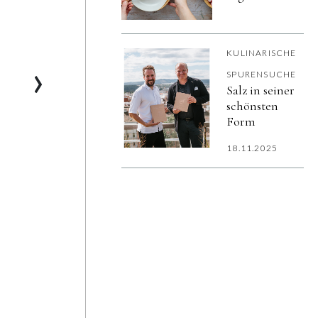
vegetarierfreund
Städte 2026
KULINARISCHE
›
SPURENSUCHE
Salz in seiner
schönsten
Form
18.11.2025