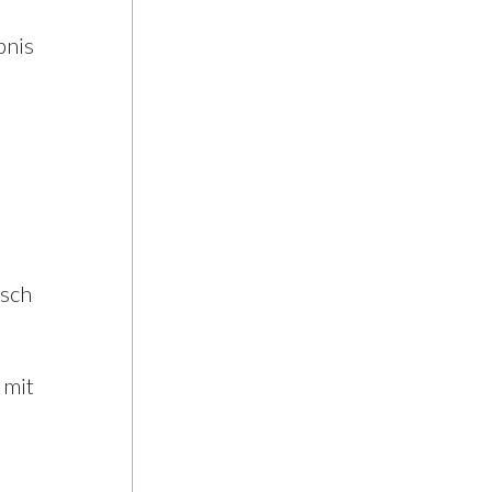
bnis
isch
 mit