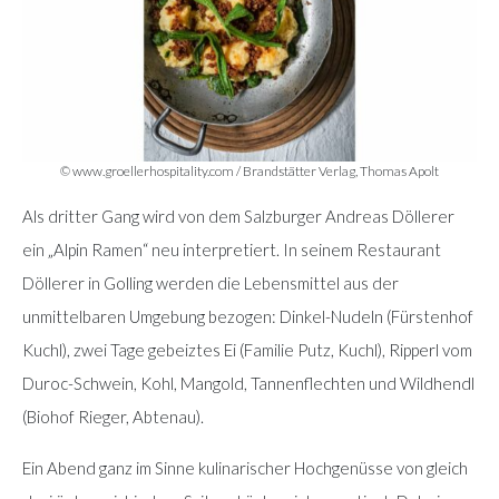
© www.groellerhospitality.com / Brandstätter Verlag, Thomas Apolt
Als dritter Gang wird von dem Salzburger Andreas Döllerer
ein „Alpin Ramen“ neu interpretiert. In seinem Restaurant
Döllerer in Golling werden die Lebensmittel aus der
unmittelbaren Umgebung bezogen: Dinkel-Nudeln (Fürstenhof
Kuchl), zwei Tage gebeiztes Ei (Familie Putz, Kuchl), Ripperl vom
Duroc-Schwein, Kohl, Mangold, Tannenflechten und Wildhendl
(Biohof Rieger, Abtenau).
Ein Abend ganz im Sinne kulinarischer Hochgenüsse von gleich