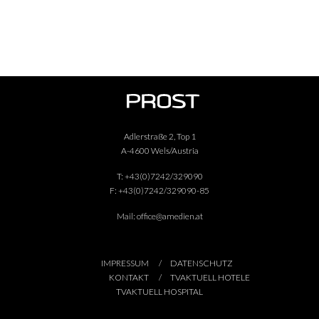
Adlerstraße 2, Top 1
A-4600 Wels/Austria
T:
+43(0)7242/329090
F:
+43(0)7242/329090-85
Mail:
office@amedien.at
IMPRESSUM
DATENSCHUTZ
KONTAKT
TVAKTUELL HOTELE
TVAKTUELL HOSPITAL