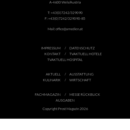
A-4600 Wels/Austria
T:
+43(0)7242/329090
F:
+43(0)7242/329090-85
Mail:
office@amedien.at
IMPRESSUM
DATENSCHUTZ
KONTAKT
TVAKTUELL HOTELE
TVAKTUELL HOSPITAL
AKTUELL
AUSSTATTUNG
KULINARIK
WIRTSCHAFT
FACHMAGAZIN
MESSE RÜCKBLICK
AUSGABEN
Copyright Prost Magazin 2026