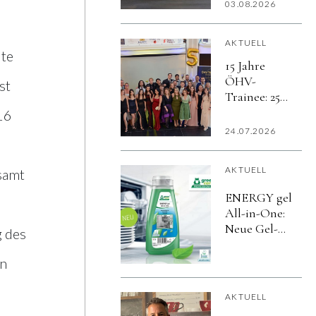
in Europas
03.08.2026
erster On-
the-go-
AKTUELL
Kartonflasche
ute
15 Jahre
ÖHV-
st
Trainee: 250
Erfolgsgeschicht
16
von den
24.07.2026
Tourismusschule
Semmering
AKTUELL
samt
ENERGY gel
All-in-One:
Neue Gel-
g des
Technologie
für
un
professionelle
Anwendungen
AKTUELL