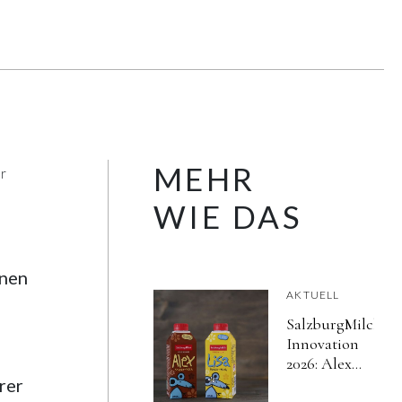
MEHR
r
WIE DAS
onen
AKTUELL
SalzburgMilch
Innovation
2026: Alex
und Lisa neu
rer