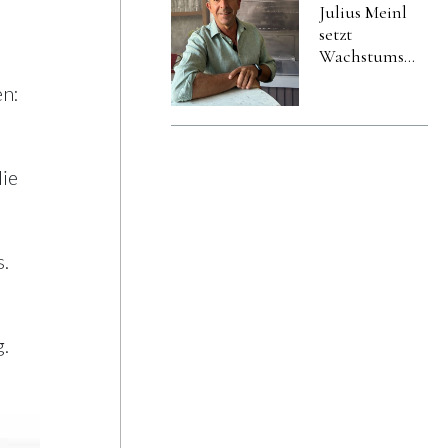
Julius Meinl
setzt
Wachstumskurs
fort und
n:
verstärkt
Vertrieb im
Osten
Österreichs
ie
.
.