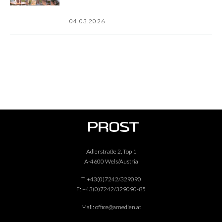
04.03.2026
Adlerstraße 2, Top 1
A-4600 Wels/Austria
T:
+43(0)7242/329090
F:
+43(0)7242/329090-85
Mail:
office@amedien.at