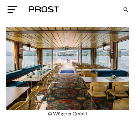
Search
© Wögerer GmbH