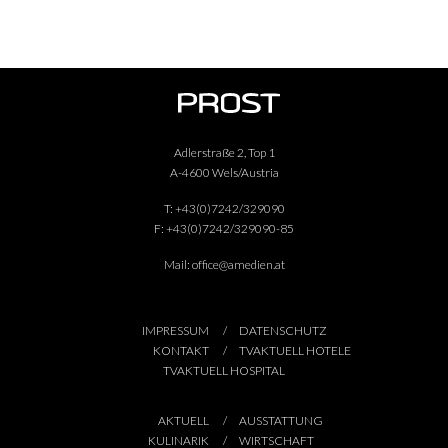
Adlerstraße 2, Top 1
A-4600 Wels/Austria
T:
+43(0)7242/329090
F:
+43(0)7242/329090-85
Mail:
office@amedien.at
IMPRESSUM
DATENSCHUTZ
KONTAKT
TVAKTUELL HOTELE
TVAKTUELL HOSPITAL
AKTUELL
AUSSTATTUNG
KULINARIK
WIRTSCHAFT