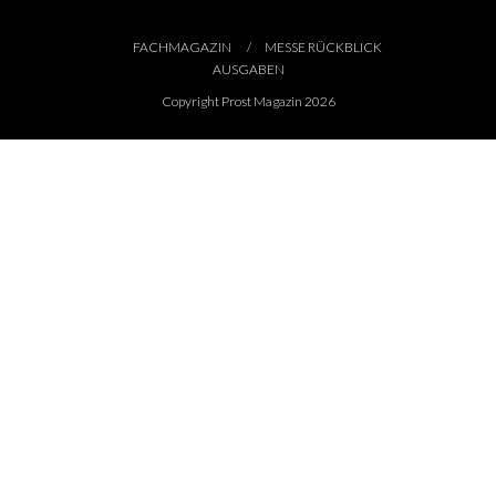
FACHMAGAZIN
MESSE RÜCKBLICK
AUSGABEN
Copyright Prost Magazin 2026