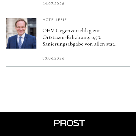
Package zur Ausstellung
14.07.2026
»Canaletto & Bellotto«
HOTELLERIE
ÖHV-Gegenvorschlag zur
Ortstaxen-Erhöhung: 0,5%
Sanierungsabgabe von allen statt
5% nur von Hotels
30.06.2026