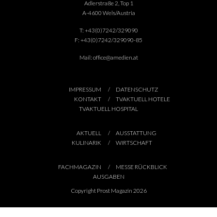
Adlerstraße 2, Top 1
A-4600 Wels/Austria
T:
+43(0)7242/329090
F:
+43(0)7242/329090-85
Mail:
office@amedien.at
IMPRESSUM
DATENSCHUTZ
KONTAKT
TVAKTUELL HOTELE
TVAKTUELL HOSPITAL
AKTUELL
AUSSTATTUNG
KULINARIK
WIRTSCHAFT
FACHMAGAZIN
MESSE RÜCKBLICK
AUSGABEN
Copyright Prost Magazin 2026