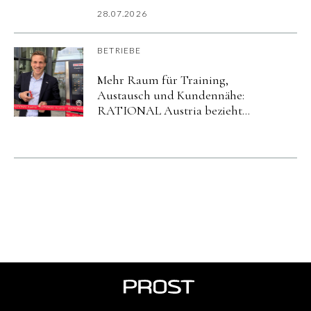
imurbanharbor Ludwigsburg
28.07.2026
BETRIEBE
Mehr Raum für Training,
Austausch und Kundennähe:
RATIONAL Austria bezieht
neuen Standort in Salzburg.