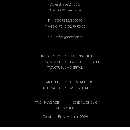
Adlerstraße 2, Top 1
A-4600 Wels/Austria
T:
+43(0)7242/329090
F:
+43(0)7242/329090-85
Mail:
office@amedien.at
IMPRESSUM
DATENSCHUTZ
KONTAKT
TVAKTUELL HOTELE
TVAKTUELL HOSPITAL
AKTUELL
AUSSTATTUNG
KULINARIK
WIRTSCHAFT
FACHMAGAZIN
MESSE RÜCKBLICK
AUSGABEN
Copyright Prost Magazin 2026