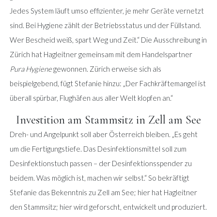
Jedes System läuft umso effizienter, je mehr Geräte vernetzt
sind. Bei Hygiene zählt der Betriebsstatus und der Füllstand.
Wer Bescheid weiß, spart Weg und Zeit.“ Die Ausschreibung in
Zürich hat Hagleitner gemeinsam mit dem Handelspartner
Pura Hygiene
gewonnen. Zürich erweise sich als
beispielgebend, fügt Stefanie hinzu: „Der Fachkräftemangel ist
überall spürbar, Flughäfen aus aller Welt klopfen an.“
Investition am Stammsitz in Zell am See
Dreh- und Angelpunkt soll aber Österreich bleiben. „Es geht
um die Fertigungstiefe. Das Desinfektionsmittel soll zum
Desinfektionstuch passen – der Desinfektionsspender zu
beidem. Was möglich ist, machen wir selbst.“ So bekräftigt
Stefanie das Bekenntnis zu Zell am See; hier hat Hagleitner
den Stammsitz; hier wird geforscht, entwickelt und produziert.