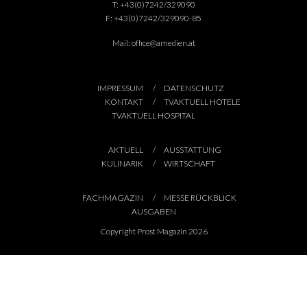
T:
+43(0)7242/329090
F:
+43(0)7242/329090-85
Mail:
office@amedien.at
IMPRESSUM
DATENSCHUTZ
KONTAKT
TVAKTUELL HOTELE
TVAKTUELL HOSPITAL
AKTUELL
AUSSTATTUNG
KULINARIK
WIRTSCHAFT
FACHMAGAZIN
MESSE RÜCKBLICK
AUSGABEN
Copyright Prost Magazin 2026