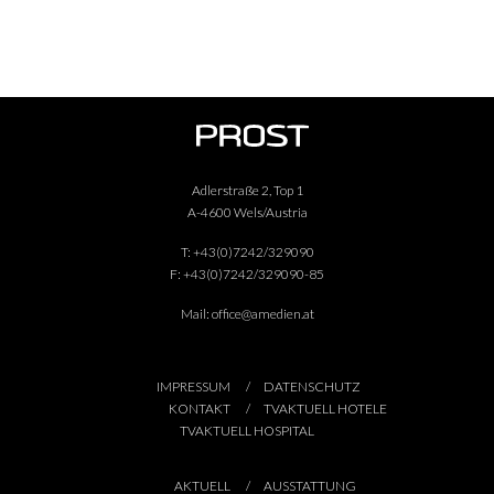
Adlerstraße 2, Top 1
A-4600 Wels/Austria
T:
+43(0)7242/329090
F:
+43(0)7242/329090-85
Mail:
office@amedien.at
IMPRESSUM
DATENSCHUTZ
KONTAKT
TVAKTUELL HOTELE
TVAKTUELL HOSPITAL
AKTUELL
AUSSTATTUNG