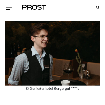
Search
© Genießerhotel Bergergut ****s