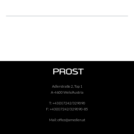
neuen Standort in Salzburg.
Adlerstraße 2, Top 1
A-4600 Wels/Austria
T:
+43(0)7242/329090
F:
+43(0)7242/329090-85
Mail:
office@amedien.at