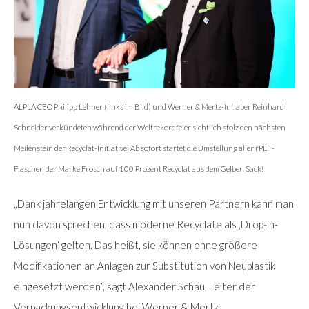
ALPLA CEO Philipp Lehner (links im Bild) und Werner & Mertz-Inhaber Reinhard
Schneider verkündeten während der Weltrekordfeier sichtlich stolz den nächsten
Meilenstein der Recyclat-Initiative: Ab sofort startet die Umstellung aller rPET-
Flaschen der Marke Frosch auf 100 Prozent Recyclat aus dem Gelben Sack!
„Dank jahrelangen Entwicklung mit unseren Partnern kann man
nun davon sprechen, dass moderne Recyclate als ‚Drop-in-
Lösungen‘ gelten. Das heißt, sie können ohne größere
Modifikationen an Anlagen zur Substitution von Neuplastik
eingesetzt werden“, sagt Alexander Schau, Leiter der
Verpackungsentwicklung bei Werner & Mertz.