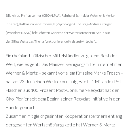
Bild v.l.n.r.: Philipp Lehner (CEO ALPLA), Reinhard Schneider (Werner & Mertz-
Inhaber), Katharina van Bronswijk (Psychologin) und Jörg-Andreas Krüger
(Präsident NABU) beleuchteten während der Weltrekordfeier in Berlin auf
vielfältige Weise das Thema funktionierende Kreislaufwirtschaft.
Ein rheinland-pfälzischer Mittelständler zeigt dem Rest der
Welt, wie es geht: Das Mainzer Reinigungsmittelunternehmen
Werner & Mertz – bekannt vor allem für seine Marke Frosch –
hat am 23. Juni einen Weltrekord aufgestellt. 1 Milliarde rPET-
Flaschen aus 100 Prozent Post-Consumer-Recyclat hat der
Öko-Pionier seit dem Beginn seiner Recyclat-Initiative in den
Handel gebracht!
Zusammen mit gleichgesinnten Kooperationspartnern entlang
der gesamten Wertschöpfungskette hat Werner & Mertz