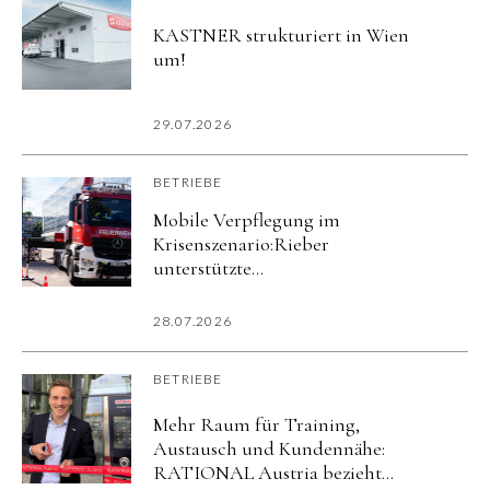
KASTNER strukturiert in Wien
um!
29.07.2026
BETRIEBE
Mobile Verpflegung im
Krisenszenario:Rieber
unterstützte
Katastrophenschutzübung
imurbanharbor Ludwigsburg
28.07.2026
BETRIEBE
Mehr Raum für Training,
Austausch und Kundennähe:
RATIONAL Austria bezieht