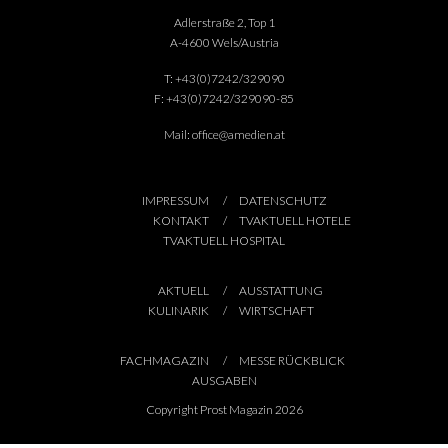
Adlerstraße 2, Top 1
A-4600 Wels/Austria
T:
+43(0)7242/329090
F:
+43(0)7242/329090-85
Mail:
office@amedien.at
IMPRESSUM
DATENSCHUTZ
KONTAKT
TVAKTUELL HOTELE
TVAKTUELL HOSPITAL
AKTUELL
AUSSTATTUNG
KULINARIK
WIRTSCHAFT
FACHMAGAZIN
MESSE RÜCKBLICK
AUSGABEN
Copyright Prost Magazin 2026