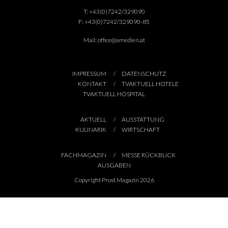
T:
+43(0)7242/329090
F:
+43(0)7242/329090-85
Mail:
office@amedien.at
IMPRESSUM
DATENSCHUTZ
KONTAKT
TVAKTUELL HOTELE
TVAKTUELL HOSPITAL
AKTUELL
AUSSTATTUNG
KULINARIK
WIRTSCHAFT
FACHMAGAZIN
MESSE RÜCKBLICK
AUSGABEN
Copyright Prost Magazin 2026