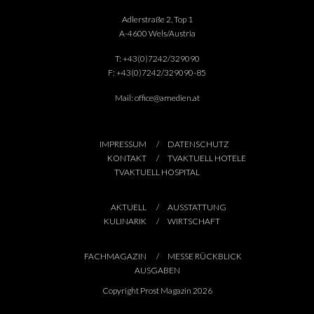
Adlerstraße 2, Top 1
A-4600 Wels/Austria
T:
+43(0)7242/329090
F:
+43(0)7242/329090-85
Mail:
office@amedien.at
IMPRESSUM
DATENSCHUTZ
KONTAKT
TVAKTUELL HOTELE
TVAKTUELL HOSPITAL
AKTUELL
AUSSTATTUNG
KULINARIK
WIRTSCHAFT
FACHMAGAZIN
MESSE RÜCKBLICK
AUSGABEN
Copyright Prost Magazin 2026