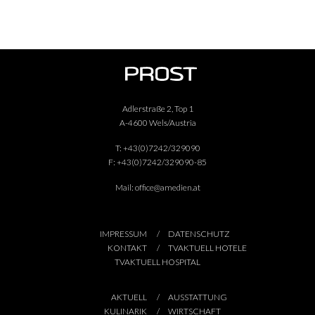
Adlerstraße 2, Top 1
A-4600 Wels/Austria
T:
+43(0)7242/329090
F:
+43(0)7242/329090-85
Mail:
office@amedien.at
IMPRESSUM
DATENSCHUTZ
KONTAKT
TVAKTUELL HOTELE
TVAKTUELL HOSPITAL
AKTUELL
AUSSTATTUNG
KULINARIK
WIRTSCHAFT