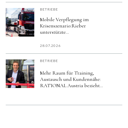
BETRIEBE
Mobile Verpflegung im
Krisenszenario:Rieber
unterstützte
Katastrophenschutzübung
imurbanharbor Ludwigsburg
28.07.2026
BETRIEBE
Mehr Raum für Training,
Austausch und Kundennähe:
RATIONAL Austria bezieht
neuen Standort in Salzburg.