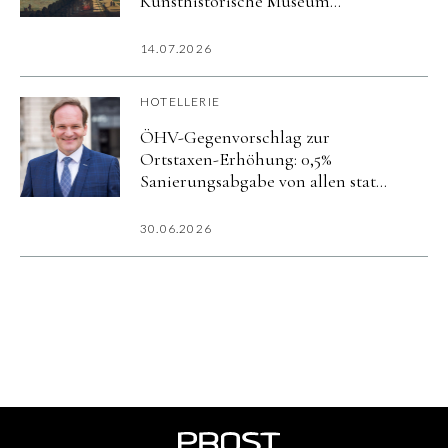
Kunsthistorische Museum
präsentieren exklusives Kultur-
Package zur Ausstellung
14.07.2026
»Canaletto & Bellotto«
HOTELLERIE
ÖHV-Gegenvorschlag zur
Ortstaxen-Erhöhung: 0,5%
Sanierungsabgabe von allen statt
5% nur von Hotels
30.06.2026