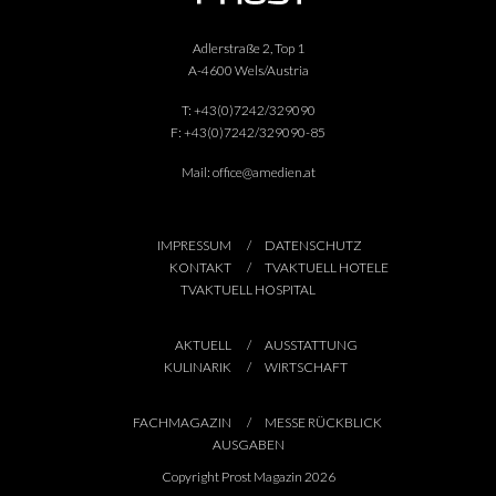
Adlerstraße 2, Top 1
A-4600 Wels/Austria
T:
+43(0)7242/329090
F:
+43(0)7242/329090-85
Mail:
office@amedien.at
IMPRESSUM
DATENSCHUTZ
KONTAKT
TVAKTUELL HOTELE
TVAKTUELL HOSPITAL
AKTUELL
AUSSTATTUNG
KULINARIK
WIRTSCHAFT
FACHMAGAZIN
MESSE RÜCKBLICK
AUSGABEN
Copyright Prost Magazin 2026