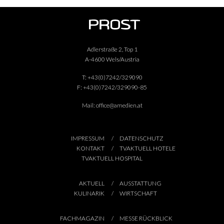
Adlerstraße 2, Top 1
A-4600 Wels/Austria
T:
+43(0)7242/329090
F:
+43(0)7242/329090-85
Mail:
office@amedien.at
IMPRESSUM
DATENSCHUTZ
KONTAKT
TVAKTUELL HOTELE
TVAKTUELL HOSPITAL
AKTUELL
AUSSTATTUNG
KULINARIK
WIRTSCHAFT
FACHMAGAZIN
MESSE RÜCKBLICK