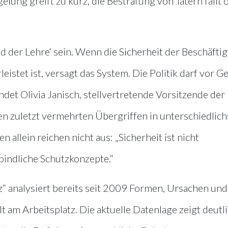
lung greift zu kurz, die Bestrafung von Tätern fällt o
nd der Lehre‘ sein. Wenn die Sicherheit der Beschäfti
istet ist, versagt das System. Die Politik darf vor G
indet Olivia Janisch, stellvertretende Vorsitzende der
en zuletzt vermehrten Übergriffen in unterschiedlich
allein reichen nicht aus: „Sicherheit ist nicht
bindliche Schutzkonzepte.“
atz“ analysiert bereits seit 2009 Formen, Ursachen und
am Arbeitsplatz. Die aktuelle Datenlage zeigt deutli