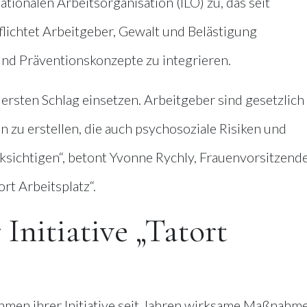
onalen Arbeitsorganisation (ILO) zu, das seit
flichtet Arbeitgeber, Gewalt und Belästigung
und Präventionskonzepte zu integrieren.
 ersten Schlag einsetzen. Arbeitgeber sind gesetzlich
 zu erstellen, die auch psychosoziale Risiken und
ksichtigen“, betont Yvonne Rychly, Frauenvorsitzend
rt Arbeitsplatz“.
Initiative „Tatort
hmen ihrer Initiative seit Jahren wirksame Maßnahm