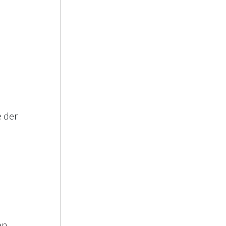
e der
en