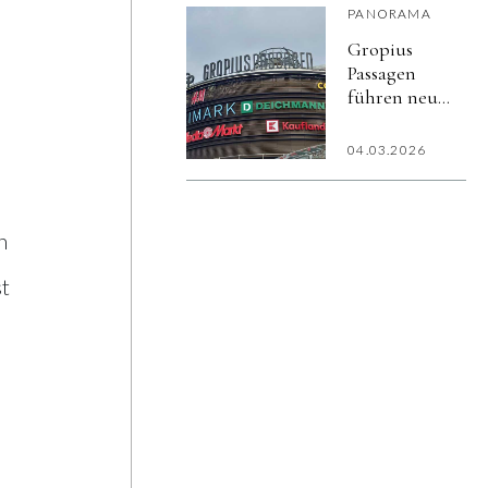
PANORAMA
Gropius
Passagen
führen neues
kostenloses
Gäste-
04.03.2026
WLAN
„Gropius
Beat“ ein
n
t