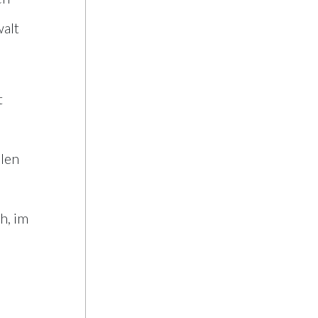
walt
t
len
h, im