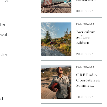
ft zu
burgenländische
Sommersaison
30.03.2026
ein
gten
PANORAMA
Bierkultur
ewalt
auf zwei
Rädern
sten
20.03.2026
PANORAMA
ORF Radio
Oberösterreich-
Sommer
Open Air
18.03.2026
ch: