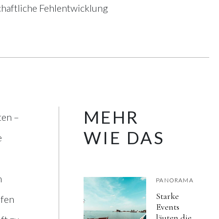
chaftliche Fehlentwicklung
MEHR
ten –
WIE DAS
e
m
PANORAMA
Starke
afen
Events
läuten die