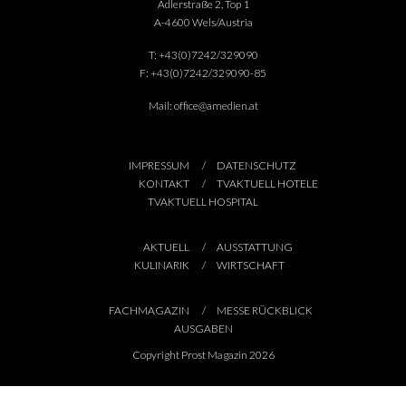
Adlerstraße 2, Top 1
A-4600 Wels/Austria
T:
+43(0)7242/329090
F:
+43(0)7242/329090-85
Mail:
office@amedien.at
IMPRESSUM
DATENSCHUTZ
KONTAKT
TVAKTUELL HOTELE
TVAKTUELL HOSPITAL
AKTUELL
AUSSTATTUNG
KULINARIK
WIRTSCHAFT
FACHMAGAZIN
MESSE RÜCKBLICK
AUSGABEN
Copyright Prost Magazin 2026