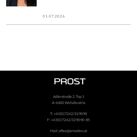
01.07.2026
Adlerstraße 2, Top 1
A-4600 Wels/Austria
T:
+43(0)7242/329090
F:
+43(0)7242/329090-85
Mail:
office@amedien.at