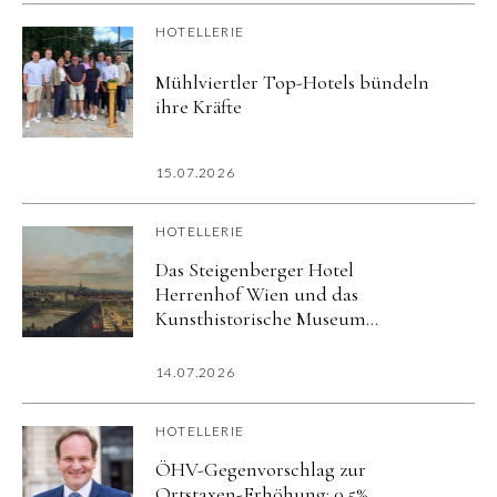
HOTELLERIE
Mühlviertler Top-Hotels bündeln
ihre Kräfte
15.07.2026
HOTELLERIE
Das Steigenberger Hotel
Herrenhof Wien und das
Kunsthistorische Museum
präsentieren exklusives Kultur-
Package zur Ausstellung
14.07.2026
»Canaletto & Bellotto«
HOTELLERIE
ÖHV-Gegenvorschlag zur
Ortstaxen-Erhöhung: 0,5%