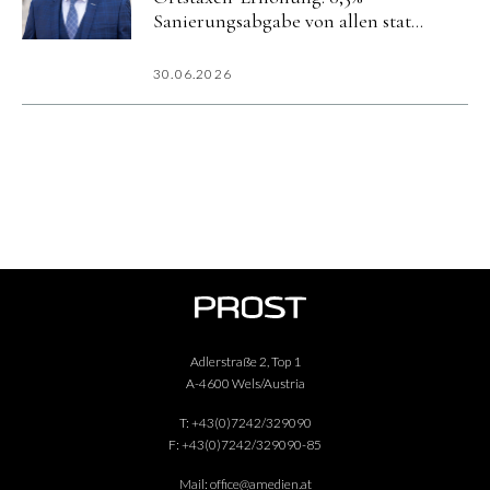
Sanierungsabgabe von allen statt
5% nur von Hotels
30.06.2026
Adlerstraße 2, Top 1
A-4600 Wels/Austria
T:
+43(0)7242/329090
F:
+43(0)7242/329090-85
Mail:
office@amedien.at