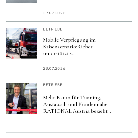
29.07.2026
BETRIEBE
Mobile Verpflegung im
Krisenszenario:Rieber
unterstützte
Katastrophenschutzübung
imurbanharbor Ludwigsburg
28.07.2026
BETRIEBE
Mehr Raum für Training,
Austausch und Kundennähe:
RATIONAL Austria bezieht
neuen Standort in Salzburg.