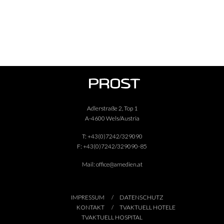
Adlerstraße 2, Top 1
A-4600 Wels/Austria
T:
+43(0)7242/329090
F:
+43(0)7242/329090-85
Mail:
office@amedien.at
IMPRESSUM
DATENSCHUTZ
KONTAKT
TVAKTUELL HOTELE
TVAKTUELL HOSPITAL